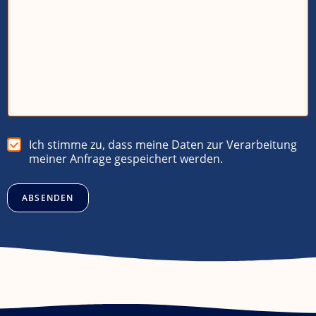
e
A
n
f
r
a
g
e
D
Ich stimme zu, dass meine Daten zur Verarbeitung
a
meiner Anfrage gespeichert werden.
t
e
n
ABSENDEN
s
c
h
u
t
z
*