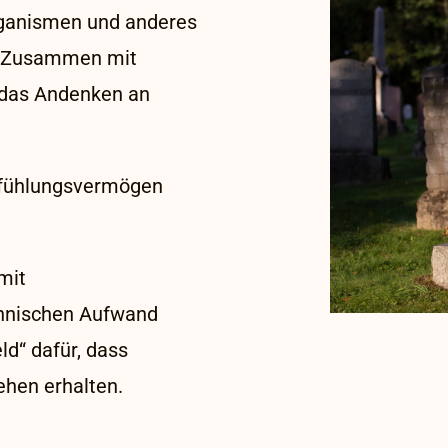
organismen und anderes
d. Zusammen mit
 das Andenken an
infühlungsvermögen
mit
chnischen Aufwand
ld“ dafür, dass
ehen erhalten.