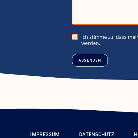
r
a
g
e
D
Ich stimme zu, dass mei
a
werden.
t
e
n
ABSENDEN
s
c
h
u
t
z
*
IMPRESSUM
DATENSCHUTZ
H