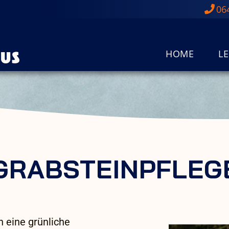
06
HOME
L
GRABSTEINPFLEG
n eine grünliche